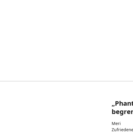
„Phant
begren
Meri
Zufrieden