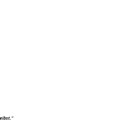
eibst.“