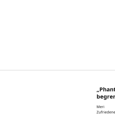
„Phant
begren
Meri
Zufrieden