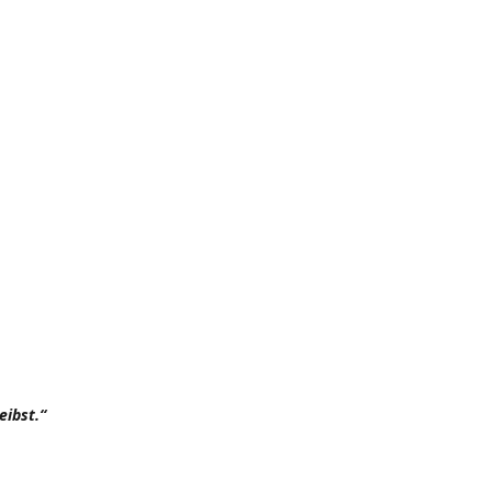
eibst.“