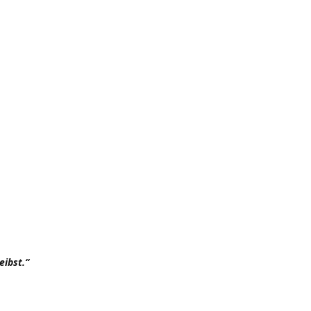
eibst.“