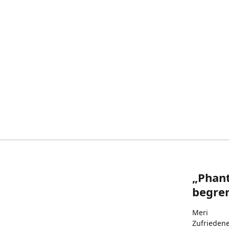
„Phant
begren
Meri
Zufrieden