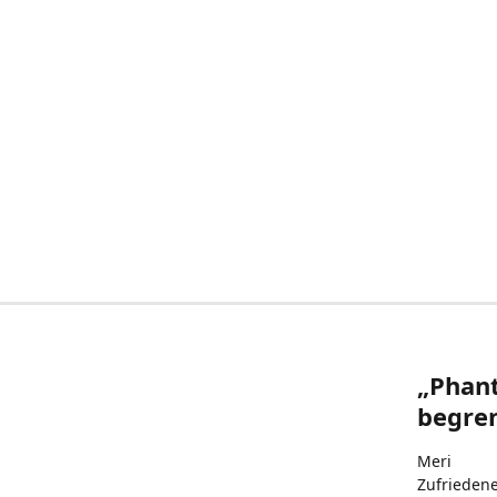
„Phant
begren
Meri
Zufrieden