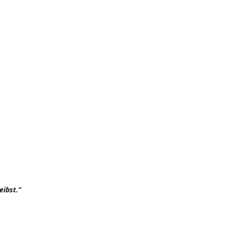
eibst.“