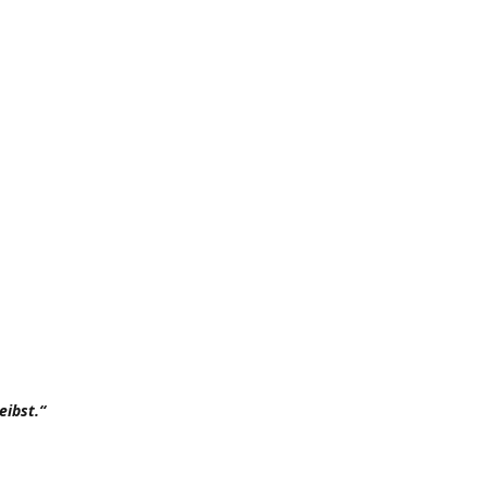
eibst.“