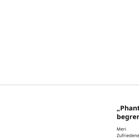
„Phant
begren
Meri
Zufrieden