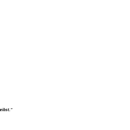
eibst.“