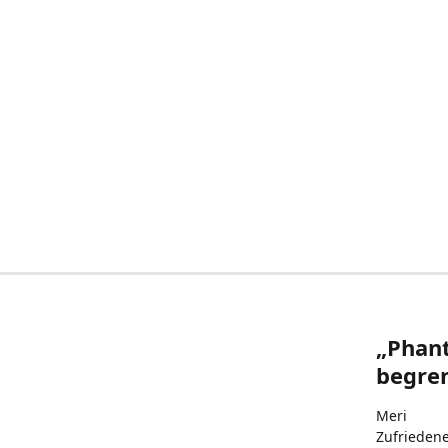
„Phant
begren
Meri
Zufrieden