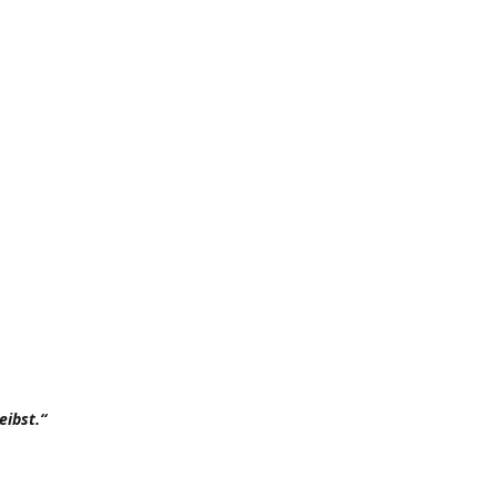
eibst.“