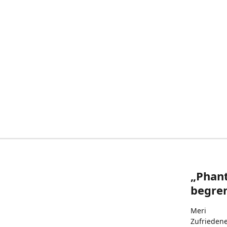
„Phant
begren
Meri
Zufrieden