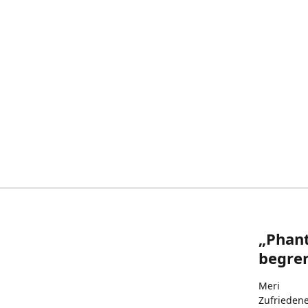
„Phant
begren
Meri
Zufrieden