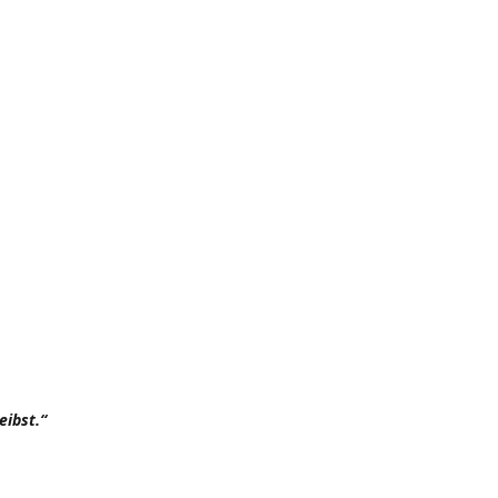
eibst.“