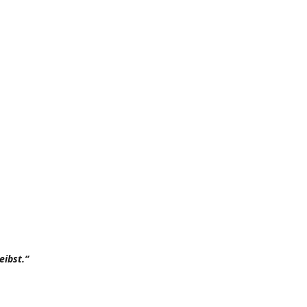
eibst.“