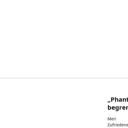
„Phant
begren
Meri
Zufrieden